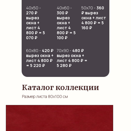
40х50 -
40х60 -
50х70 -
360
270 ₽
300 ₽
₽ вырез
вырез
вырез
окна + лист
окна +
окна +
4 800 ₽ = 5
лист 4
лист 4
160 ₽
800 ₽ = 5
800 ₽ = 5
070 ₽
100 ₽
60х80 -
420 ₽
70х90 -
480 ₽
вырез окна +
вырез окна +
лист 4 800 ₽
лист 4 800 ₽ =
= 5 220 ₽
5 280 ₽
Каталог коллекции
Размер листа 80х100 см