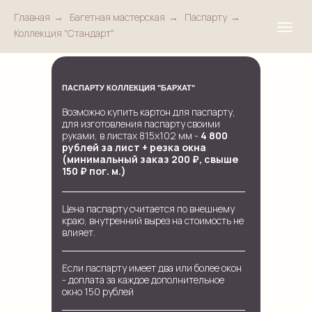
Главная
→
Багетная мастерская
→
Паспарту
→
Коллекция "Стандарт"
ПАСПАРТУ КОЛЛЕКЦИЯ "БАРХАТ"
Возможно купить картон для паспарту,
для изготовления паспарту своими
руками, в листах 815х102 мм -
4 800
рублей за лист +
резка окна
(минимальный заказ 200 ₽, свыше
150 ₽ пог. м.)
Цена паспарту считается по внешнему
краю, внутренний вырез на стоимость не
влияет.
Если паспарту имеет два или более окон
- доплата за каждое дополнительное
окно 150 рублей