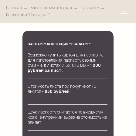
Главная
→
Багетная мастерская
→
Паспарту
→
Коллекция "Стандарт"
ПАСПАРТУ КОЛЛЕКЦИЯ "СТАНДАРТ"
Возможно купить картон для паспарту,
для изготовления паспарту своими
руками, в листах 815х1016 мм -
1 000
рублей за лист.
Стоимость листа при покупке от 10
листов -
950 рублей.
Цена паспарту считается по внешнему
краю, внутренний вырез на стоимость не
влияет.