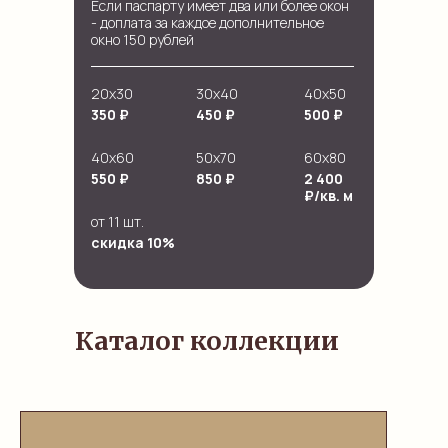
Если паспарту имеет два или более окон
- доплата за каждое дополнительное
окно 150 рублей
20х30
30х40
40х50
350 ₽
450 ₽
500 ₽
40х60
50х70
60х80
550 ₽
850 ₽
2 400
₽/кв. м
от 11 шт.
скидка 10%
Каталог коллекции