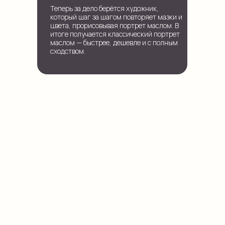
Теперь за дело берётся художник,
который шаг за шагом повторяет мазки и
цвета, прорисовывая портрет маслом. В
итоге получается классический портрет
маслом — быстрее, дешевле и с полным
сходством.