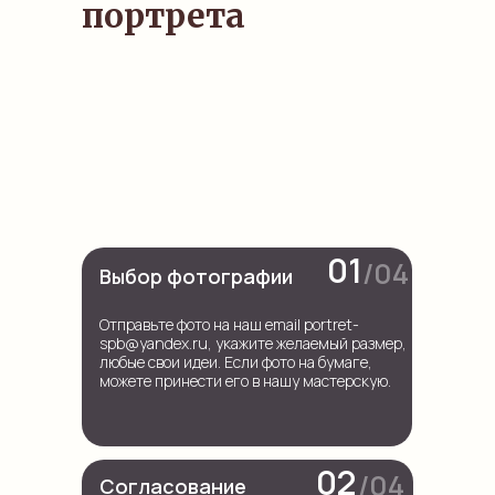
портрета
01
/04
Выбор фотографии
Отправьте фото на наш email portret-
spb@yandex.ru, укажите желаемый размер,
любые свои идеи. Если фото на бумаге,
можете принести его в нашу мастерскую.
02
/04
Согласование