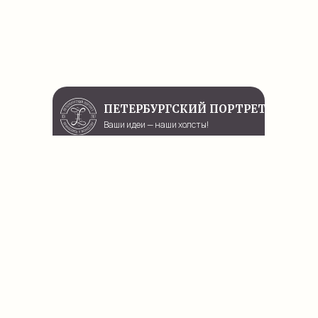
ПЕТЕРБУРГСКИЙ ПОРТРЕТ
Ваши идеи — наши холсты!
Услуги
Навигация
Печать на холсте
Мастерская
Портрет по фото
Оплата и доставка
Картины на заказ
Цены
Интерьерная печать
Онлайн-заказ
Багетная мастерская
Подвесные системы STAS
Другие услуги
г. Санкт-Петербург, Московский проспект, д. 102
Пн - Пт 11:00 - 19:00