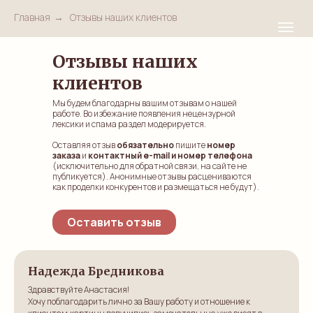
Главная
→
Отзывы наших клиентов
Отзывы наших
клиентов
Мы будем благодарны вашим отзывам о нашей
работе. Во избежание появления нецензурной
лексики и спама раздел модерируется.
Оставляя отзыв
обязательно
пишите
номер
заказа
и
контактный e-mail и номер телефона
(исключительно для обратной связи, на сайте не
публикуется). Анонимные отзывы расцениваются
как проделки конкурентов и размещаться не будут).
Оставить отзыв
Надежда Бредникова
Здравствуйте Анастасия!
Хочу поблагодарить лично за Вашу работу и отношение к