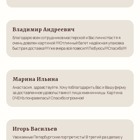
Так держать!
Ответ:
Спасибо огромное за такой теплый отзыв! Будем рады
видеть вас вновь в нашей мастерской.
Владимир Андреевич
Благодарю всех сотрудников мастерской и Вас лично Настя я
очень доволен картиной !!!!Отличный багет надёжная упаковка
быстрая доставка!!!!Уже вчера всё повесил!!Любуюсь!!!!Спасибо!!!!
Марина Ильина
Анастасия, здравствуйте. Хочу поблагодарить Вас и Вашу фирму
за доставленное удовольствие от лица именинницы. Картина
ОЧЕНЬ понравилась!! Спасибо огромное!
Игорь Васильев
Уважаемые Петербургские портретисты! В третий раз делаю у