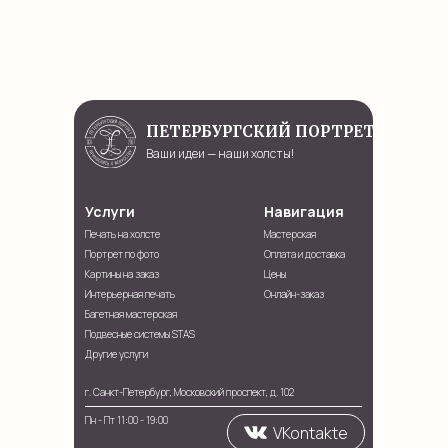
ПЕТЕРБУРГСКИЙ ПОРТРЕТ
Ваши идеи — наши холсты!
Услуги
Навигация
Печать на холсте
Мастерская
Портрет по фото
Оплата и доставка
Картины на заказ
Цены
Интерьерная печать
Онлайн-заказ
Багетная мастерская
Подвесные системы STAS
Другие услуги
г. Санкт-Петербург, Московский проспект, д. 102
Пн - Пт 11:00 - 19:00
VKontakte