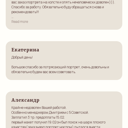
вас заказ портрета на холсте и опять нечеловечески доволен))).
Спасибо за работу. Обязательно буду обращаться снова и
рекомендовать!!!
Ответ:
Read more
Спасибо! Всегда Вам рады! Ждем с новыми заказами ;)
Екатерина
Добрый день!
Большое спасибо за потрясающий портрет, очень довольны и
обязательно будем вас всем советовать.
Александр
Крайне недоволен Вашей работой.
Особенно менеджером Дмитрием с 5 Советской.
Заплатил 3 тр. предоплаты 15.02.
первый макет получил 19.02 он был похож на шарж плохого
качества(заказывал портрет маслом) пытался внести