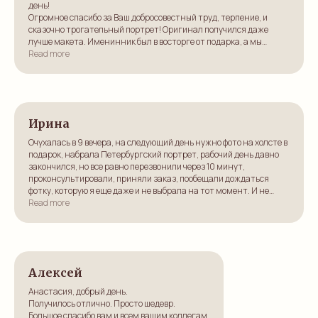
день!
Огромное спасибо за Ваш добросовестный труд, терпение, и
сказочно трогательный портрет! Оригинал получился даже
лучше макета. Именинник был в восторге от подарка, а мы
счастливы от оперативно и качественно реализованной идеи
Read more
подарка любимому человеку.
Уверена, ещё не раз к Вам вернёмся мы и наши знакомые.
Супер!
Ирина
Очухалась в 9 вечера, на следующий день нужно фото на холсте в
подарок, набрала Петербургский портрет, рабочий день давно
закончился, но все равно перезвонили через 10 минут,
проконсультировали, приняли заказ, пообещали дождаться
фотку, которую я еще даже и не выбрала на тот момент. И не
обманули, отправила в середине следующего дня, а они
Read more
умнички, успели все изготовить и еще и доставить по нужному
адресу в обещанный срок. Качеством довольна, никаких
претензий. Очень благодарна!
Алексей
Анастасия, добрый день.
Получилось отлично. Просто шедевр.
Большое спасибо вам и всем вашим коллегам.