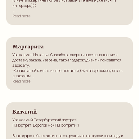
клиентам,картины получились замечательные,уже висят в
интерьере)))
Ответ:
Read more
Большое спасибо, Надежда, рады, что вы остались
довольны!
Маргарита
Уважаемая Наталья, Спасибо за оперативное выполнение и
доставку заказа. Уверена, такой подарок удивит и понравится
адресату.
Желаю вашей компании процветания, буду вас рекомендовать
знакомым.
Read more
С уважением,
Маргарита
Виталий
Уважаемый Петербуржский портрет!
П.Портрет! Дорогой мой П.Портретик!
Благодарю тебя за активное сотрудничество в уходящем году и