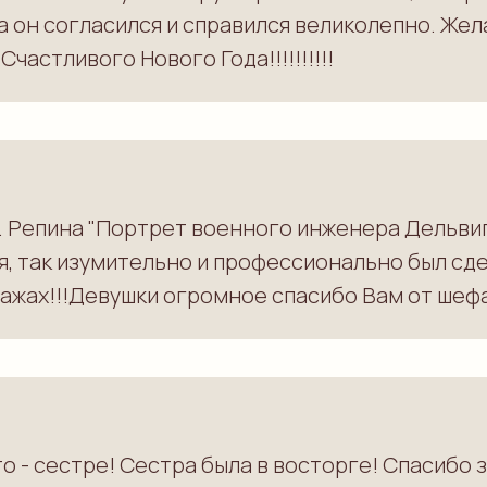
 а он согласился и справился великолепно. Же
частливого Нового Года!!!!!!!!!!
Е. Репина "Портрет военного инженера Дельвиг
мя, так изумительно и профессионально был сд
ажах!!!Девушки огромное спасибо Вам от шефа
о - сестре! Сестра была в восторге! Спасибо з