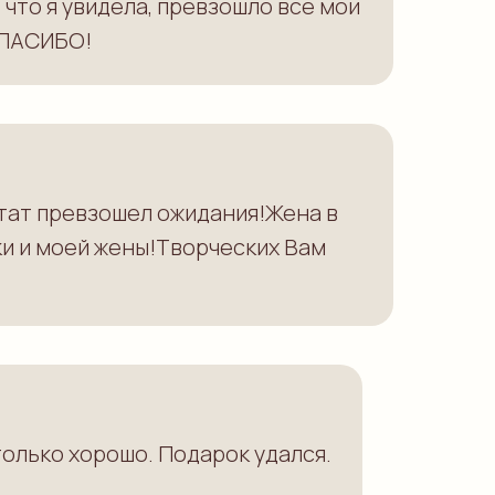
 что я увидела, превзошло все мои
СПАСИБО!
тат превзошел ожидания!Жена в
ки и моей жены!Творческих Вам
только хорошо. Подарок удался.