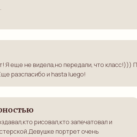
.
! Я еще не видела,но передали, что класс!))) 
Еще разспасибо и hasta luego!
арностью
оздавал,кто рисовал,кто запечатовал и
астерской.Девушке портрет очень