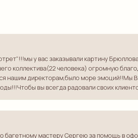
трет"!!!мы у вас заказывали картину Брюллов
его коллектива(22 человека) огромную благо
ся нашим директорам,было море эмоций!!Мы В
оды!!!Чтобы вы всегда радовали своих клиентов
бо багетному мастеру Сергею за помощь в офо