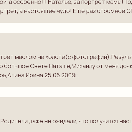
, а особенно!!! Наталье, за портрет мамы! То,
ортрет, а настоящее чудо! Еще раз огромное 
ртрет маслом на холсте(с фотографии).Резуль
о большое Свете,Наташе,Михаилу от меня,доч
ь,Алина,Ирина.25.06.2009г.
Родители даже не ожидали, что получится нас