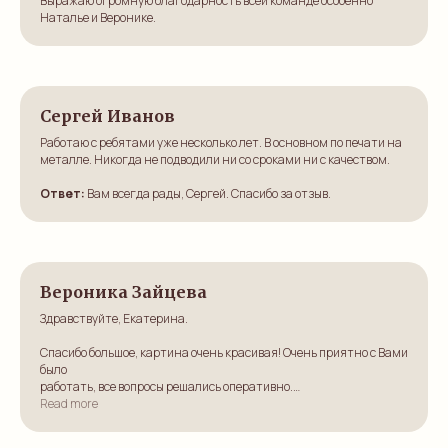
Выражаю огромную благодарность всей команде особенно
Наталье и Веронике.
Сергей Иванов
Работаю с ребятами уже несколько лет. В основном по печати на
металле. Никогда не подводили ни со сроками ни с качеством.
Ответ:
Вам всегда рады, Сергей. Спасибо за отзыв.
Вероника Зайцева
Здравствуйте, Екатерина.
Спасибо большое, картина очень красивая! Очень приятно с Вами
было
работать, все вопросы решались оперативно.
Read more
Спасибо!