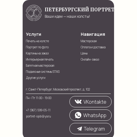
ПЕТЕРБУРГСКИЙ ПОРТРЕТ
Ваши идеи — наши холсты!
Услуги
Навигация
Печать на холсте
Мастерская
Портрет по фото
Оплата и доставка
Картины на заказ
Цены
Интерьерная печать
Онлайн-заказ
Багетная мастерская
Подвесные системы STAS
Другие услуги
г. Санкт-Петербург, Московский проспект, д. 102
Пн - Пт 11:00 - 19:00
VKontakte
+7 (967) 599-05-11
WhatsApp
portret-spb@ya.ru
Telegram