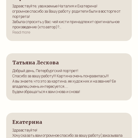
Здравствуйте, уважаемые Наталия и Екатерина!
огромное спасибо за Вашу работу: родители были в восторге от
портрета!
Забыла спросить у Вас: чей кисти принадлежит оригинальное
произведение (кто автор)?
С уважением и наилучшими пожеланиями,
Read more
Вероника
Татьяна Лескова
Добрый день, Петербургский портрет!
Спасибо за вашу работу!!! Картина очень понравилась!!!
А вы знаете, что это за картина, ее художник и название? Ее
владелец очень интересуется....
Будем обращаться к вам снова и снова!
Екатерина
Здравствуйте!
Хочу сказать вам огромное спасибо за вашу работу(заказывала