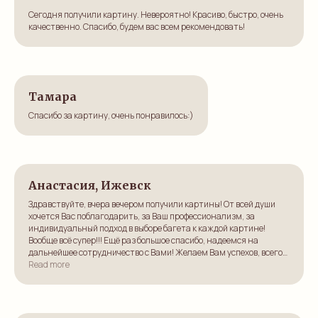
Сегодня получили картину. Невероятно! Красиво, быстро, очень
качественно. Спасибо, будем вас всем рекомендовать!
Тамара
Спасибо за картину, очень понравилось:)
Анастасия, Ижевск
Здравствуйте, вчера вечером получили картины! От всей души
хочется Вас поблагодарить, за Ваш профессионализм, за
индивидуальный подход в выборе багета к каждой картине!
Вообще всё супер!!! Ещё раз большое спасибо, надеемся на
дальнейшее сотрудничество с Вами! Желаем Вам успехов, всего
самого наилучшего!
Read more