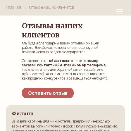
Главная
→
Отзывы наших клиентов
Отзывы наших
клиентов
Мы будем благодарны вашим отзывам о нашей
работе. Во избежание появления нецензурной
лексики и спама раздел модерируется.
Оставляя отзыв
обязательно
пишите
номер
заказа
и
контактный e-mail и номер телефона
(исключительно для обратной связи, на сайте не
публикуется). Анонимные отзывы расцениваются
как проделки конкурентов и размещаться не будут).
Оставить отзыв
Филипп
Заказали картины для мини-отеля. Предложили несколько
вариантов. Выполнили точно и в срок. Получилось очень красиво.