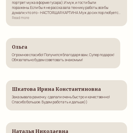
портрет мужа в форме гусара).И муж,и гости были
поражены.Если бы я не рассказала технику работы,все бы
думали,что это - НАСТОЯЩАЯ КАРТИНА.Муж до сих пор любуется
на себя ненаглядного,красавца - гусара.
Read more
Еще раз огромное спасибо вам.Так держать!
Скоро день рождения свекра,так,что без работы вы не
останетесь.
Ольга
Огромное спасибо! Получился благодаря вам, Супер подарок!
Обязательно будем советовать знакомым!
Шкатова Ирина Константиновна
Заказывала рамочку. сделали очень быстро и качественно!
Спасибо большое. Будем работать и дальше))
Наталья Николаевна