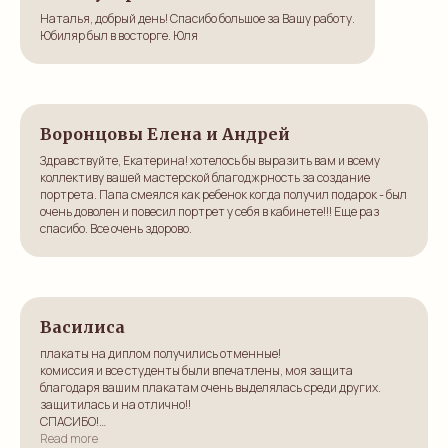
Наталья, добрый день! Спасибо большое за Вашу работу.
Юбиляр был в восторге. Юля
Воронцовы Елена и Андрей
Здравствуйте, Екатерина! хотелось бы выразить вам и всему
коллективу вашей мастерской благоджрность за создание
портрета. Папа смеялся как ребенок когда получил подарок - был
очень доволен и повесил портрет у себя в кабинете!!! Еще раз
спасибо. Все очень здорово.
Василиса
плакаты на диплом получились отменные!
комиссия и все студенты были впечатлены, моя защита
благодаря вашим плакатам очень выделялась среди других.
защитилась и на отлично!!
СПАСИБО!
Read more