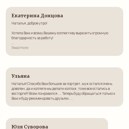
Екатерина Донцова
Наталья, доброе утро!
Хотела Вам и всему Вашему коллективу выразить огромную
благодарность за работу!
Вчера мы вручили подарок юбиляру – она в восторге! Она
Read more
действительно была очень тронута.
Спасибо большое еще раз!
Ульяна
Наталья! Спасибо Вам большое за портрет, муж остался очень
доволен, да и коллеге мы делали коллаж, тоже все остались в
восторге!!! Всем понравился..... Теперь буду обращаться только к
Вам и буду рекомендовать друзьям.....
Юля Суворова