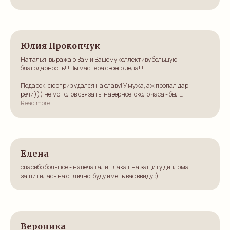
Ответ:
Юлия Прокопчук
Наталья, выражаю Вам и Вашему коллективу большую
благодарность!!! Вы мастера своего дела!!!
Подарок-сюрприз удался на славу! У мужа, аж пропал дар
речи))) не мог слов связать, наверное, около часа - был
шокирован, потрясен …(всего не описать))))
Read more
Спасибо вам ОГРОМНОЕ!!!
Елена
спасибо большое - напечатали плакат на защиту диплома.
защитилась на отлично! буду иметь вас ввиду :)
Вероника