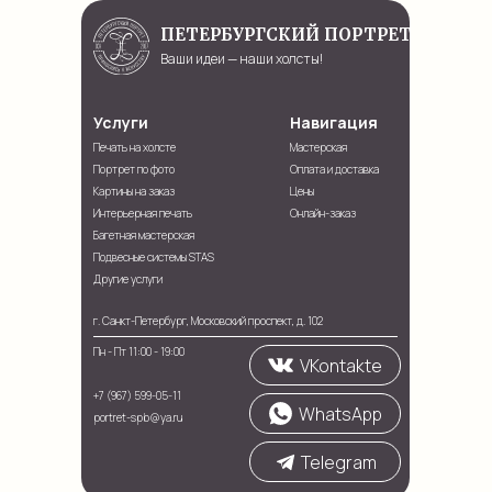
ПЕТЕРБУРГСКИЙ ПОРТРЕТ
Ваши идеи — наши холсты!
Услуги
Навигация
Печать на холсте
Мастерская
Портрет по фото
Оплата и доставка
Картины на заказ
Цены
Интерьерная печать
Онлайн-заказ
Багетная мастерская
Подвесные системы STAS
Другие услуги
г. Санкт-Петербург, Московский проспект, д. 102
Пн - Пт 11:00 - 19:00
VKontakte
+7 (967) 599-05-11
WhatsApp
portret-spb@ya.ru
Telegram