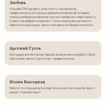
Любовь
претензии и недовольство. Спасибо за понимание.
Спасибо СПб Портрету, в частности, Екатерине за
профессиональный подход к оформлению ретро-фотографии ,
помощь в выборе материалов, консультирование, оперативность
и просто за доброе отношение. К таким людям всегда хочется
обратиться еще не раз. Удачи и процветания Вашей компании!
Арсений Гусев
Благодарю коллектив мастерской за выполненную работу. Всё в
срок и качественно. Одно слово - профессионалы!
Илона Высоцкая
Ребята! то что вы делаете супер. Фото на холсте оч.крутое. Висит -
радует. Спасибки вам!!!