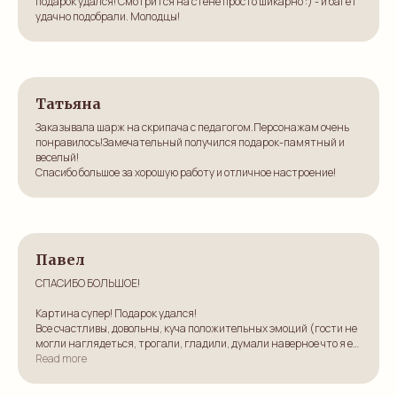
подарок удался! Смотрится на стене просто шикарно :) - и багет
удачно подобрали. Молодцы!
Татьяна
Заказывала шарж на скрипача с педагогом.Персонажам очень
понравилось!Замечательный получился подарок-памятный и
веселый!
Спасибо большое за хорошую работу и отличное настроение!
Павел
СПАСИБО БОЛЬШОЕ!
Картина супер! Подарок удался!
Все счастливы, довольны, куча положительных эмоций (гости не
могли наглядеться, трогали, гладили, думали наверное что я её
с «Эрмитажа» принёс))))!
Read more
Очень приятно было работать с Вами (оперативно, качественно