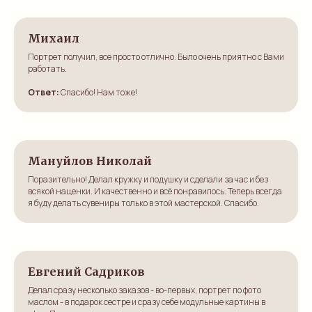
и главное красиво), ещё обращусь и не раз!
Всем советую!!!
Михаил
Ответ:
О! Павел, спасибо, нам очень приятно. Этот портрет
Портрет получил, все просто отлично. Было очень приятно с Вами
маслом был просто супер! Сами гордимся такой работой!
работать.
Ответ:
Спасибо! Нам тоже!
Мануйлов Николай
Поразительно! Делал кружку и подушку и сделали за час и без
всякой наценки. И качественно и всё понравилось. Теперь всегда
я буду делать сувениры только в этой мастерской. Спасибо.
Евгений Садриков
Делал сразу несколько заказов - во-первых, портрет по фото
маслом - в подарок сестре и сразу себе модульные картины в