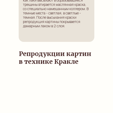
как лаки высыхают в образовавшиеся
трещины втирается маслянная краска,
со специально намешанным коллером. В
темные места - светлая, в светлые -
темная. После высыхания краски
репродукция картины покрывается
дамарным лаком в 2 слоя.
Репродукции картин
в технике Кракле