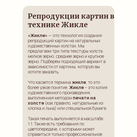
Репродукции картин в
технике Жикле
«Жикле»
— это технология создания
репродукций картин на натуральных
художественных холстах. Мы
предлагаем три типа текстуры холста:
мелкое зерно, среднее зерно и крупное
зерно. Подберём подходящий вариант в
зависимости от картины, которую вы
хотите заказать.
Что касается термина
жикле
, то это
более узкое понятие.
Жикле
– это копия
художественного произведения,
выполненная методом
печати на
холсте
(как правило, натуральные из
хлопка и льна) или специальной бумаге.
Такая печать выполняется в масштабе
1:1. Также есть требования по
цветопередаче, с которыми может
справиться только профессиональное