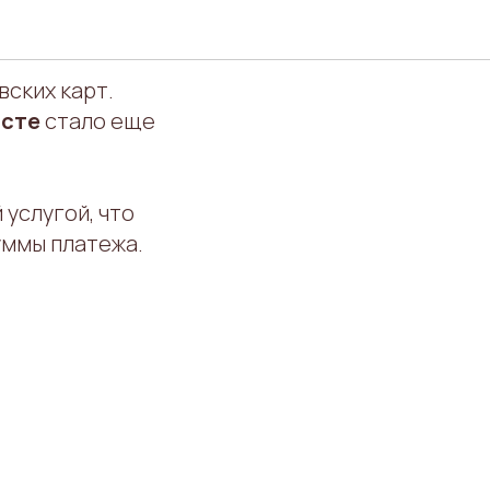
ских карт.
лсте
стало еще
услугой, что
уммы платежа.