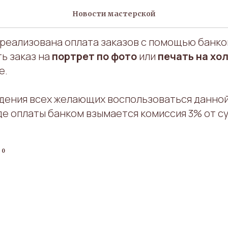
пособы оплаты заказов
Новости мастерской
 реализована оплата заказов с помощью банков
ь заказ на
портрет по фото
или
печать на хо
е.
дения всех желающих воспользоваться данной 
де оплаты банком взымается комиссия 3% от с
20