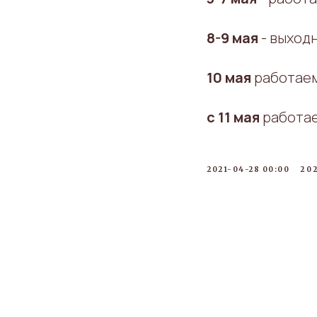
8-9 мая
- выход
10 мая
работаем 
с 11 мая
работаем
2021-04-28 00:00
20