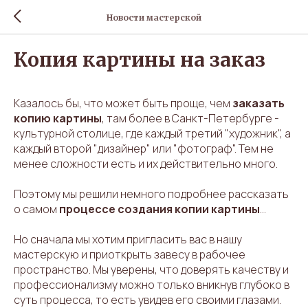
Новости мастерской
Копия картины на заказ
Казалось бы, что может быть проще, чем
заказать
копию картины
, там более в Санкт-Петербурге -
культурной столице, где каждый третий "художник", а
каждый второй "дизайнер" или "фотограф". Тем не
менее сложности есть и их действительно много.
Поэтому мы решили немного подробнее рассказать
о самом
процессе создания копии картины
...
Но сначала мы хотим пригласить вас в нашу
мастерскую и приоткрыть завесу в рабочее
пространство. Мы уверены, что доверять качеству и
профессионализму можно только вникнув глубоко в
суть процесса, то есть увидев его своими глазами.