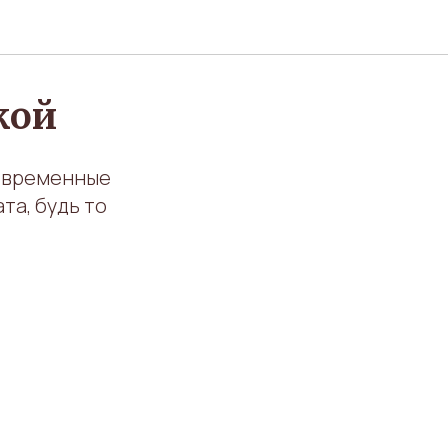
кой
современные
та, будь то