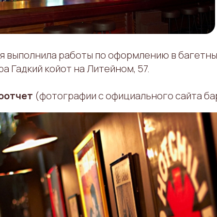
я выполнила работы по оформлению в багетны
ра Гадкий койот на Литейном, 57.
оотчет
(фотографии с официального сайта ба